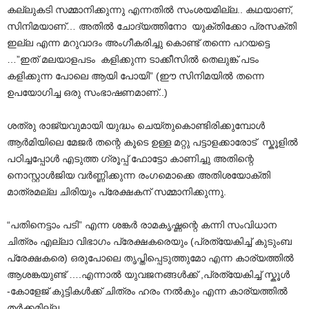
കല്ലുകടി സമ്മാനിക്കുന്നു എന്നതിൽ സംശയമില്ല.. കഥയാണ്,
സിനിമയാണ്… അതിൽ ചോദ്യത്തിനോ യുക്തിക്കോ പ്രസക്തി
ഇല്ല എന്ന മറുവാദം അംഗീകരിച്ചു കൊണ്ട് തന്നെ പറയട്ടെ
…”ഇത് മലയാളപടം കളിക്കുന്ന ടാക്കീസിൽ തെലുങ്ക് പടം
കളിക്കുന്ന പോലെ ആയി പോയി” (ഈ സിനിമയിൽ തന്നെ
ഉപയോഗിച്ച ഒരു സംഭാഷണമാണ്..)
ശത്രു രാജ്യവുമായി യുദ്ധം ചെയ്തുകൊണ്ടിരിക്കുമ്പോൾ
ആർമിയിലെ മേജർ തന്റെ കൂടെ ഉള്ള മറ്റു പട്ടാളക്കാരോട് സ്കൂളിൽ
പഠിച്ചപ്പോൾ എടുത്ത ഗ്രൂപ്പ് ഫോട്ടോ കാണിച്ചു അതിന്റെ
നൊസ്റ്റാൾജിയ വർണ്ണിക്കുന്ന രംഗമൊക്കെ അതിശയോക്തി
മാത്രമല്ല ചിരിയും പ്രേക്ഷകന് സമ്മാനിക്കുന്നു.
“പതിനെട്ടാം പടി” എന്ന ശങ്കർ രാമകൃഷ്ണന്റെ കന്നി സംവിധാന
ചിത്രം എല്ലാ വിഭാഗം പ്രേക്ഷകരെയും (പ്രത്യേകിച്ച് കുടുംബ
പ്രേക്ഷകരെ) ഒരുപോലെ തൃപ്തിപ്പെടുത്തുമോ എന്ന കാര്യത്തിൽ
ആശങ്കയുണ്ട് ….എന്നാൽ യുവജനങ്ങൾക്ക്‌ ,പ്രത്യേകിച്ച് സ്കൂൾ
-കോളേജ് കുട്ടികൾക്ക് ചിത്രം ഹരം നൽകും എന്ന കാര്യത്തിൽ
തർക്കമില്ല.