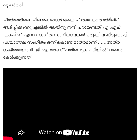
പുലർത്തി.
ചിത്രത്തിലെ ചില രംഗങ്ങൾ ഒക്കെ പ്രേക്ഷകരെ ത്രില്ല്
അടിപ്പിക്കുന്നു എങ്കിൽ അതിനു നന്ദി പറയേണ്ടത് എ .എച്
കാഷിഫ് എന്ന സംഗീത സംവിധായകൻ ഒരുക്കിയ കിടുക്കാച്ചി
പശ്ചാത്തല സംഗീതം ഒന്ന് കൊണ്ട് മാത്രമാണ് ……അത്ര
ഗംഭീരമായ ബി. ജി.എം ആണ് “പതിനെട്ടാം പടിയിൽ” നമ്മൾ
കേൾക്കുന്നത്.