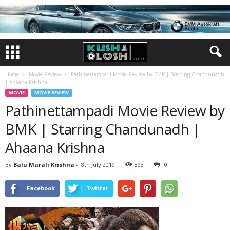
Home
Movie Review
Pathinettampadi Movie Review by BMK | Starring Chandunadh
| Ahaana Krishna
MOVIE
MOVIE REVIEW
Pathinettampadi Movie Review by
BMK | Starring Chandunadh |
Ahaana Krishna
By
Balu Murali Krishna
-
8th July 2019
893
0
Facebook
Twitter