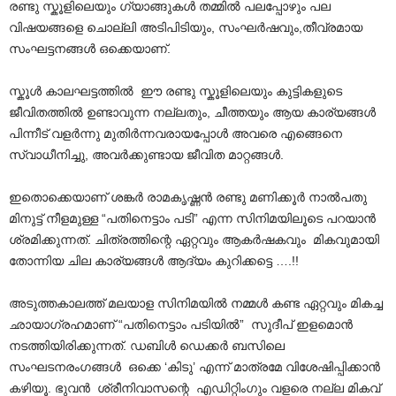
രണ്ടു സ്കൂളിലെയും ഗ്യാങ്ങുകൾ തമ്മിൽ പലപ്പോഴും പല
വിഷയങ്ങളെ ചൊല്ലി അടിപിടിയും, സംഘർഷവും,തീവ്രമായ
സംഘട്ടനങ്ങൾ ഒക്കെയാണ്.
സ്കൂൾ കാലഘട്ടത്തിൽ ഈ രണ്ടു സ്കൂളിലെയും കുട്ടികളുടെ
ജീവിതത്തിൽ ഉണ്ടാവുന്ന നല്ലതും, ചീത്തയും ആയ കാര്യങ്ങൾ
പിന്നീട് വളർന്നു മുതിർന്നവരായപ്പോൾ അവരെ എങ്ങെനെ
സ്വാധീനിച്ചു, അവർക്കുണ്ടായ ജീവിത മാറ്റങ്ങൾ.
ഇതൊക്കെയാണ് ശങ്കർ രാമകൃഷ്ണൻ രണ്ടു മണിക്കൂർ നാൽപതു
മിനുട്ട് നീളമുള്ള “പതിനെട്ടാം പടി” എന്ന സിനിമയിലൂടെ പറയാൻ
ശ്രമിക്കുന്നത്. ചിത്രത്തിന്റെ ഏറ്റവും ആകർഷകവും മികവുമായി
തോന്നിയ ചില കാര്യങ്ങൾ ആദ്യം കുറിക്കട്ടെ ….!!
അടുത്തകാലത്ത് മലയാള സിനിമയിൽ നമ്മൾ കണ്ട ഏറ്റവും മികച്ച
ഛായാഗ്രഹമാണ് “പതിനെട്ടാം പടിയിൽ” സുദീപ് ഇളമൊൻ
നടത്തിയിരിക്കുന്നത്. ഡബിൾ ഡെക്കർ ബസിലെ
സംഘടനരംഗങ്ങൾ ഒക്കെ ‘കിടു’ എന്ന് മാത്രമേ വിശേഷിപ്പിക്കാൻ
കഴിയൂ. ഭുവൻ ശ്രീനിവാസന്റെ എഡിറ്റിംഗും വളരെ നല്ല മികവ്