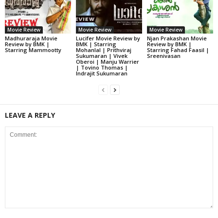
Movie Review
Movie Review
Movie Review
Madhuraraja Movie
Lucifer Movie Review by
Njan Prakashan Movie
Review by BMK |
BMK | Starring
Review by BMK |
Starring Mammootty
Mohanlal | Prithviraj
Starring Fahad Faasil |
Sukumaran | Vivek
Sreenivasan
Oberoi | Manju Warrier
| Tovino Thomas |
Indrajit Sukumaran
LEAVE A REPLY