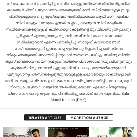
സ്വപ്നം കാണാൻ കൊതിപ്പിച്ച സിനിമ. വെള്ളിത്തിരയിൽ മിന്നിത്തിളങ്ങിയ
താരങ്ങൾ പിന്നീട് ആരാധനാപാത്രങ്ങളായി മാറി. സിനിമയോടുള്ള ഇഷ്ടം
പിന്നീടെപ്പോഴോ ഒരു ആഗ്രഹമോ അഭിനിവേശമോ ആയി മാറി. എല്ലാ
സിനിമകളും കാണുക എന്നതിനപ്പുറം, കാണുന്ന സിനിമകളിലെ
സവിശേഷതകളെയും, മികവിനെയും കോട്ടങ്ങളെയും വിലയിരുത്തുവാനും
കുറിപ്പുകൾ എഴുതുവാനും തുടങ്ങി. അത് സിനിമയെ ഗൗരവമായി
സമീപിക്കുവാൻ എന്നെ പ്രേരിപ്പിച്ചു. സാമൂഹിക മാധ്യമങ്ങൾ
സജീവമായപ്പോൾ ഇങ്ങനെ എഴുതിയ കുറിപ്പുകൾ എന്റെ സിനിമ
നിരൂപണങ്ങളായി അവതരിപ്പിക്കുവാൻ അവസരം ലഭിച്ചു. അതിനു സിനിമ
ആസ്വാദകരായ വായനസമൂഹം നൽകിയ പ്രോത്സാഹനവും,പിന്തുണയും
കൂടുതൽ നിരൂപണങ്ങൾ ഏറ്റവും നിഷ്പക്ഷവും, ആത്മാർത്ഥവുമായി
എഴുതുവാനും പ്രസിദ്ധപ്പെടുത്തുവാനുമുള്ള പ്രേരണയും ശക്തിയുമായി
മാറി. മലയാള ചിത്രങ്ങളെ വിശകലനം ചെയ്തു അവതരിപ്പിക്കുന്ന ഒരു മൂവി
റിവ്യൂ പേജ് ഈ പോർട്ടലിൽ ആരംഭിക്കുകയാണ്. എല്ലാ പിന്തുണയും
പ്രോത്സാഹനവും തുടർന്നും പ്രതീക്ഷിച്ചു കൊണ്ട്. സ്നേഹപൂർവ്വം, Balu
Murali Krishna (BMK)
RELATED ARTICLES
MORE FROM AUTHOR