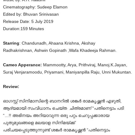
Cinematography: Sudeep Elamon
Edited by: Bhuvan Srinivasan
Release Date: 5 July 2019
Duration:159 Minutes
Starring
: Chandunadh, Ahaana Krishna, Akshay
Radhakrishnan, Ashwin Gopinath ,Wafa Khadeeja Rahman.
Cameo Apperance:
Mammootty, Arya, Prithviraj, Manoj.K.Jayan,
Suraj Venjaramoodu, Priyamani, Maniyanpilla Raju, Unni Mukuntan.
Review:
ഓഗസ്റ്റ് സിനിമാസിന്റെ ബാനറിൽ ശങ്കർ രാമകൃഷ്ണൻ എഴുതി,
ആദ്യമായി സംവിധാനം ചെയ്ത ചിത്രമാണ് “പതിനെട്ടാം പടി
“…!! അഭിനയം അറിയാവുന്ന ഒരു പറ്റം ചെറുപ്പക്കാരായ
പുതുമുഖങ്ങളെ മലയാള സിനിമയ്ക്ക്
പരിചയപ്പെടുത്തുന്നുണ്ട് ശങ്കർ രാമകൃഷ്ണൻ “പതിനെട്ടാം