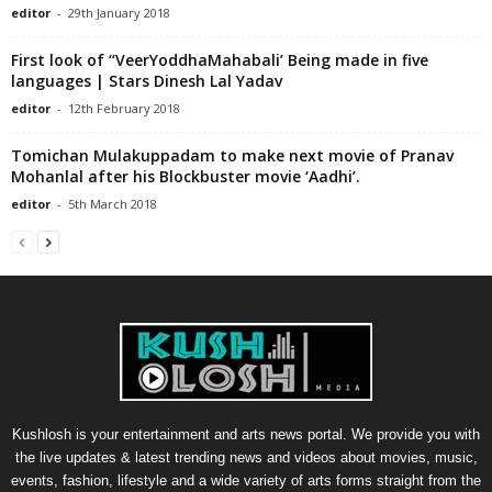
editor
-
29th January 2018
First look of ‘‘VeerYoddhaMahabali’ Being made in five
languages | Stars Dinesh Lal Yadav
editor
-
12th February 2018
Tomichan Mulakuppadam to make next movie of Pranav
Mohanlal after his Blockbuster movie ‘Aadhi’.
editor
-
5th March 2018
Kushlosh is your entertainment and arts news portal. We provide you with
the live updates & latest trending news and videos about movies, music,
events, fashion, lifestyle and a wide variety of arts forms straight from the