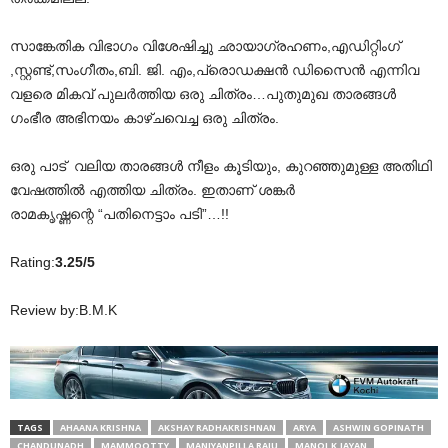
സാങ്കേതിക വിഭാഗം വിശേഷിച്ചു ഛായാഗ്രഹണം,എഡിറ്റിംഗ്
,സ്റ്റണ്ട്,സംഗീതം,ബി. ജി. എം,പ്രൊഡക്ഷൻ ഡിസൈൻ എന്നിവ
വളരെ മികവ് പുലർത്തിയ ഒരു ചിത്രം…പുതുമുഖ താരങ്ങൾ
ഗംഭീര അഭിനയം കാഴ്ചവെച്ച ഒരു ചിത്രം.
ഒരു പാട് വലിയ താരങ്ങൾ നീളം കൂടിയും, കുറഞ്ഞുമുള്ള അതിഥി
വേഷത്തിൽ എത്തിയ ചിത്രം. ഇതാണ് ശങ്കർ
രാമകൃഷ്ണന്റെ “പതിനെട്ടാം പടി”…!!
Rating:
3.25/5
Review by:B.M.K
TAGS
AHAANA KRISHNA
AKSHAY RADHAKRISHNAN
ARYA
ASHWIN GOPINATH
CHANDUNADH
MAMMOOTTY
MANIYANPILLA RAJU
MANOJ.K.JAYAN