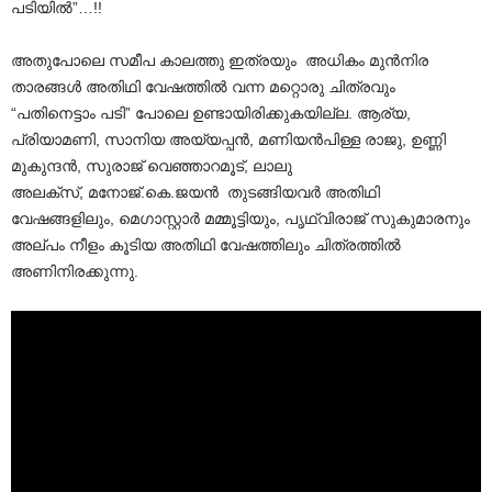
പടിയിൽ”…!!
അതുപോലെ സമീപ കാലത്തു ഇത്രയും അധികം മുൻനിര
താരങ്ങൾ അതിഥി വേഷത്തിൽ വന്ന മറ്റൊരു ചിത്രവും
“പതിനെട്ടാം പടി” പോലെ ഉണ്ടായിരിക്കുകയില്ല. ആര്യ,
പ്രിയാമണി, സാനിയ അയ്യപ്പൻ, മണിയൻപിള്ള രാജു, ഉണ്ണി
മുകുന്ദൻ, സുരാജ് വെഞ്ഞാറമൂട്, ലാലു
അലക്സ്, മനോജ്.കെ.ജയൻ തുടങ്ങിയവർ അതിഥി
വേഷങ്ങളിലും, മെഗാസ്റ്റാർ മമ്മൂട്ടിയും, പൃഥ്വിരാജ് സുകുമാരനും
അല്പം നീളം കൂടിയ അതിഥി വേഷത്തിലും ചിത്രത്തിൽ
അണിനിരക്കുന്നു.