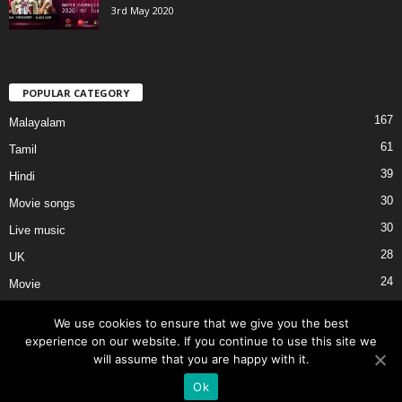
3rd May 2020
POPULAR CATEGORY
167
Malayalam
61
Tamil
39
Hindi
30
Movie songs
30
Live music
28
UK
24
Movie
We use cookies to ensure that we give you the best
experience on our website. If you continue to use this site we
will assume that you are happy with it.
About Us
Privacy
Terms of Use
External Links
Contact Us
Ok
Copyright © KushLosh 2019