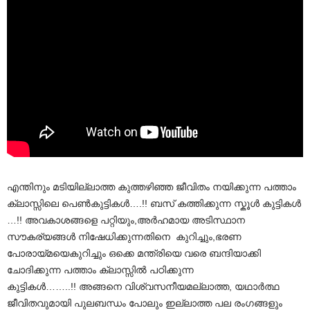
എന്തിനും മടിയില്ലാത്ത കുത്തഴിഞ്ഞ ജീവിതം നയിക്കുന്ന പത്താം
ക്ലാസ്സിലെ പെൺകുട്ടികൾ….!! ബസ് കത്തിക്കുന്ന സ്കൂൾ കുട്ടികൾ
…!! അവകാശങ്ങളെ പറ്റിയും,അർഹമായ അടിസ്ഥാന
സൗകര്യങ്ങൾ നിഷേധിക്കുന്നതിനെ കുറിച്ചും,ഭരണ
പോരായ്മയെകുറിച്ചും ഒക്കെ മന്ത്രിയെ വരെ ബന്ദിയാക്കി
ചോദിക്കുന്ന പത്താം ക്ലാസ്സിൽ പഠിക്കുന്ന
കുട്ടികൾ……..!! അങ്ങനെ വിശ്വസനീയമല്ലാത്ത, യഥാർത്ഥ
ജീവിതവുമായി പുലബന്ധം പോലും ഇല്ലാത്ത പല രംഗങ്ങളും